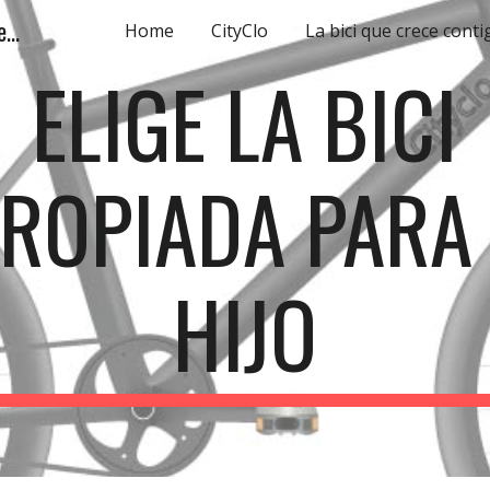
Bicicleta pensada y diseñada especialmente para la Movilidad Urbana.
Home
CityClo
La bici que crece conti
ip to main content
Skip to navigat
ELIGE LA BICI
ROPIADA PARA
HIJO