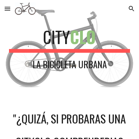
Skip to main content
Skip to navigation
CITY
CLO
LA BICICLETA URBANA
"¿QUIZÁ, SI PROBARAS UNA