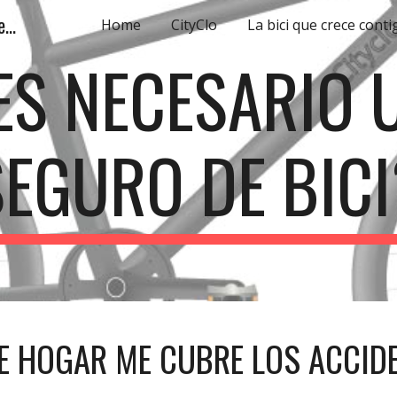
Bicicleta pensada y diseñada especialmente para la Movilidad Urbana.
Home
CityClo
La bici que crece conti
ip to main content
Skip to navigat
ES NECESARIO 
SEGURO DE BICI
E HOGAR ME CUBRE LOS ACCIDE