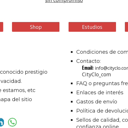
Shop
Estudios
Condiciones de co
Contacto
:
Email:
info@cityclo.c
conocido prestigio
CityClo_com
rivacidad.
FAQ o preguntas fr
e estamos, etc
Enlaces de interés
pa del sitio
Gastos de envío
Política de devoluc
Sellos de calidad, 
confianza online