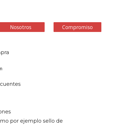
Nosotros
Compromiso
mpra
om
ecuentes
iones
como por ejemplo sello de